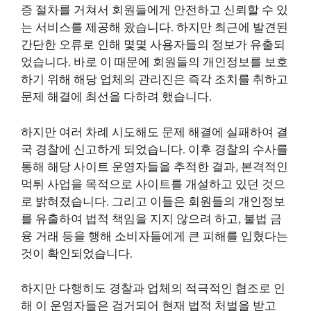
증 절차를 거쳐서 회원들에게 안전하고 신뢰할 수 있
는 서비스를 제공해 왔습니다. 하지만 최근에 발견된
간단한 오류로 인해 몇몇 사용자들의 정보가 유출되
었습니다. 바로 이 때문에 회원들의 개인정보를 보호
하기 위해 해당 업체의 관리진은 즉각 조치를 취하고
문제 해결에 최선을 다하려 했습니다.
하지만 여러 차례 시도해도 문제 해결에 실패하여 결
국 경찰에 신고하게 되었습니다. 이후 경찰의 수사를
통해 해당 사이트 운영자들을 추적한 결과, 본격적인
먹튀 사업을 목적으로 사이트를 개설하고 있던 것으
로 밝혀졌습니다. 그리고 이들은 회원들의 개인정보
를 유출하여 법적 책임을 지지 않으려 하고, 불법 금
융 거래 등을 행해 소비자들에게 큰 피해를 입혔다는
것이 확인되었습니다.
하지만 다행히도 경찰과 업체의 적극적인 협조로 인
해 이 운영자들은 검거되어 현재 법적 처벌을 받고