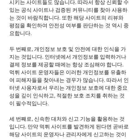
시키는 사이트들도 많습니다. 따라서 항상 신뢰할 수
있는 공식 사이트나 검증된 커뮤니티를 찾아 사용하
는 것이 바람직합니다. 또한 해당 사이트의 리뷰와
평점을 확인하여 안전성 여부를 판단하는 것 역시 중
요합니다.
두 번째로, 개인정보 보호 및 안전에 대한 인식을 가
지는 것입니다. 인터넷에서 개인정보를 입력하거나
결제 정보를 제공할 때에는 항상 조심해야 합니다.
먹튀 사이트 운영자들은 이러한 개인정보를 유출하
여 피해자들을 찾아내는 경우가 많습니다. 따라서 인
터넷 사용자로서 우리는 개인정보 보호에 대한 중요
성을 깊이 인식하고, 적절한 보호 조치를 취하는 것
이 필수적입니다.
세 번째로, 신속한 대처와 신고 기능을 활용하는 것
입니다. 만약 먹튀 사이트를 발견하게 된다면 곧바로
해당 사이트의 운영자나 관리자에게 신고하는 것이