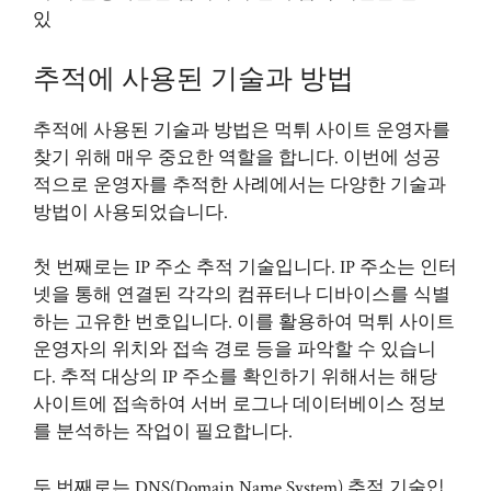
있
추적에 사용된 기술과 방법
추적에 사용된 기술과 방법은 먹튀 사이트 운영자를
찾기 위해 매우 중요한 역할을 합니다. 이번에 성공
적으로 운영자를 추적한 사례에서는 다양한 기술과
방법이 사용되었습니다.
첫 번째로는 IP 주소 추적 기술입니다. IP 주소는 인터
넷을 통해 연결된 각각의 컴퓨터나 디바이스를 식별
하는 고유한 번호입니다. 이를 활용하여 먹튀 사이트
운영자의 위치와 접속 경로 등을 파악할 수 있습니
다. 추적 대상의 IP 주소를 확인하기 위해서는 해당
사이트에 접속하여 서버 로그나 데이터베이스 정보
를 분석하는 작업이 필요합니다.
두 번째로는 DNS(Domain Name System) 추적 기술입